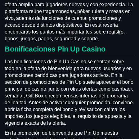
oferta amplia para jugadores nuevos y con experiencia. La
plataforma reúne tragamonedas, póker, ruleta y mesas en
vivo, además de funciones de cuenta, promociones y
acceso desde distintos dispositivos. En esta reseña
encontrarás los puntos más importantes sobre registro,
bonos, juegos, pagos, seguridad y soporte.
Bonificaciones Pin Up Casino
Las bonificaciones de Pin Up Casino se centran sobre
todo en la oferta de bienvenida para nuevos usuarios y en
promociones periódicas para jugadores activos. En la
sección de promociones de Pin Up suele aparecer el bono
principal de casino, junto con otras ofertas como cashback
semanal, Gift Box o recompensas internas del programa
de lealtad. Antes de activar cualquier promoción, conviene
abrir la ficha completa del bono y revisar con calma los
importes, los juegos elegibles, el requisito de apuesta y la
vigencia exacta de la oferta.
En la promoción de bienvenida que Pin Up muestra