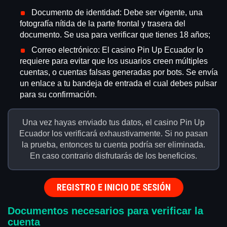
Documento de identidad: Debe ser vigente, una
fotografía nítida de la parte frontal y trasera del
documento. Se usa para verificar que tienes 18 años;
Correo electrónico: El casino Pin Up Ecuador lo
requiere para evitar que los usuarios creen múltiples
cuentas, o cuentas falsas generadas por bots. Se envía
un enlace a tu bandeja de entrada el cual debes pulsar
para su confirmación.
Una vez hayas enviado tus datos, el casino Pin Up
Ecuador los verificará exhaustivamente. Si no pasan
la prueba, entonces tu cuenta podría ser eliminada.
En caso contrario disfrutarás de los beneficios.
REGISTRO E INICIO DE SESIÓN
Documentos necesarios para verificar la
cuenta