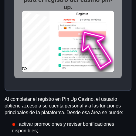
up.
Al completar el registro en Pin Up Casino, el usuario
obtiene acceso a su cuenta personal y a las funciones
principales de la plataforma. Desde esa área se puede:
activar promociones y revisar bonificaciones
disponibles;