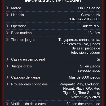
INFORMACIÓN DEL CASINO
Marca
Pin Up Casino
Licencia
Curazao, №
8048/JAZ2017-0003
Operador
Carletta N.V.
Edad mínima
18 años
Tipos de juegos
Tragaperras, cartas, ruleta,
crupieres en vivo, juegos
de azar, juegos de
televisión y póquer
Casino en tiempo real
Sí
Juegos gratis
Sí, en juegos
seleccionados
Catálogo de juegos
Más de 3000 juegos
Proveedores conocidos
Pragmatic Play, Evolution,
NetEnt, Play'n GO, Red
Tiger, Big Time Gaming,
Nolimit City y otros
Verificación de la cuenta
Sí, con documento de