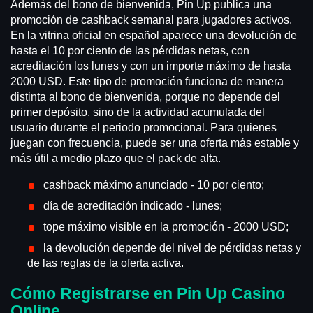
Además del bono de bienvenida, Pin Up publica una
promoción de cashback semanal para jugadores activos.
En la vitrina oficial en español aparece una devolución de
hasta el 10 por ciento de las pérdidas netas, con
acreditación los lunes y con un importe máximo de hasta
2000 USD. Este tipo de promoción funciona de manera
distinta al bono de bienvenida, porque no depende del
primer depósito, sino de la actividad acumulada del
usuario durante el periodo promocional. Para quienes
juegan con frecuencia, puede ser una oferta más estable y
más útil a medio plazo que el pack de alta.
cashback máximo anunciado - 10 por ciento;
día de acreditación indicado - lunes;
tope máximo visible en la promoción - 2000 USD;
la devolución depende del nivel de pérdidas netas y
de las reglas de la oferta activa.
Cómo Registrarse en Pin Up Casino
Online