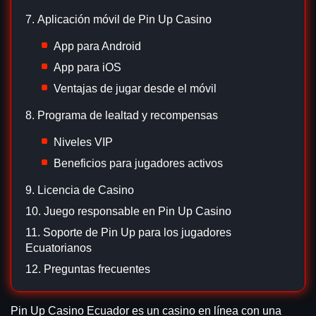
Aplicación móvil de Pin Up Casino
App para Android
App para iOS
Ventajas de jugar desde el móvil
Programa de lealtad y recompensas
Niveles VIP
Beneficios para jugadores activos
Licencia de Casino
Juego responsable en Pin Up Casino
Soporte de Pin Up para los jugadores
Ecuatorianos
Preguntas frecuentes
Pin Up Casino Ecuador es un casino en línea con una