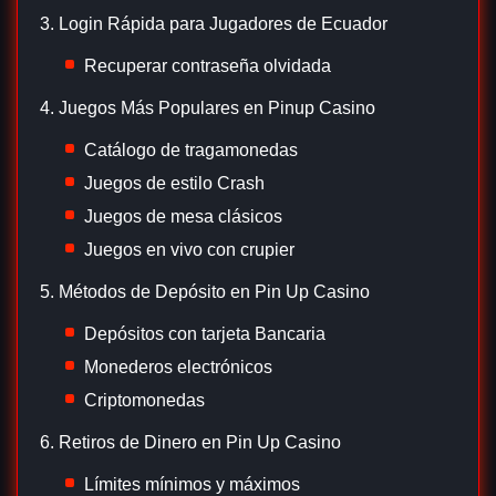
Login Rápida para Jugadores de Ecuador
Recuperar contraseña olvidada
Juegos Más Populares en Pinup Casino
Catálogo de tragamonedas
Juegos de estilo Crash
Juegos de mesa clásicos
Juegos en vivo con crupier
Métodos de Depósito en Pin Up Casino
Depósitos con tarjeta Bancaria
Monederos electrónicos
Criptomonedas
Retiros de Dinero en Pin Up Casino
Límites mínimos y máximos