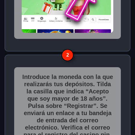
2
Introduce la moneda con la que
realizarás tus depósitos. Tilda
la casilla que indica “Acepto
que soy mayor de 18 años”.
Pulsa sobre “Registrar”. Se
enviará un enlace a tu bandeja
de entrada del correo
electrónico. Verifica el correo
para el registro del casino pin-