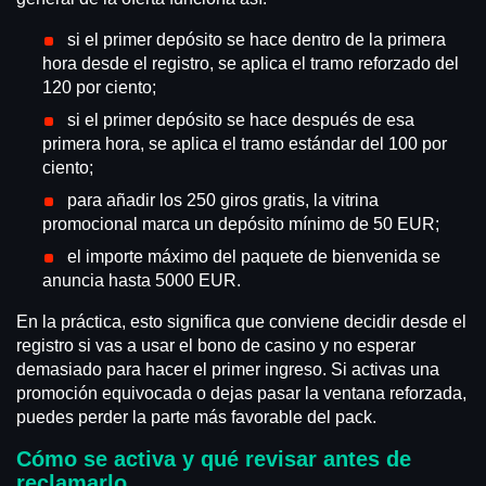
si el primer depósito se hace dentro de la primera
hora desde el registro, se aplica el tramo reforzado del
120 por ciento;
si el primer depósito se hace después de esa
primera hora, se aplica el tramo estándar del 100 por
ciento;
para añadir los 250 giros gratis, la vitrina
promocional marca un depósito mínimo de 50 EUR;
el importe máximo del paquete de bienvenida se
anuncia hasta 5000 EUR.
En la práctica, esto significa que conviene decidir desde el
registro si vas a usar el bono de casino y no esperar
demasiado para hacer el primer ingreso. Si activas una
promoción equivocada o dejas pasar la ventana reforzada,
puedes perder la parte más favorable del pack.
Cómo se activa y qué revisar antes de
reclamarlo