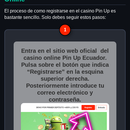
El proceso de como registrarse en el casino Pin Up es
bastante sencillo. Solo debes seguir estos pasos:
1
Entra en el sitio web oficial del
casino online Pin Up Ecuador.
Pulsa sobre el botón que indica
“Registrarse” en la esquina
superior derecha.
Posteriormente introduce tu
correo electrónico y
contraseña.